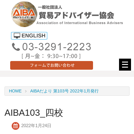
メ
ニ
ュ
ー
HOME
AIBAだより 第103号 2022年1月発行
を
開
く
AIBA103_四校
2022年1月24日