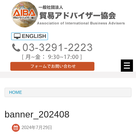
メ
ニ
ュ
ー
HOME
を
開
く
banner_202408
2024年7月29日